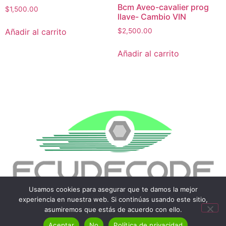
Bcm Aveo-cavalier prog
$
1,500.00
llave- Cambio VIN
Añadir al carrito
$
2,500.00
Añadir al carrito
Usamos cookies para asegurar que te damos la mejor
experiencia en nuestra web. Si continúas usando este sitio,
asumiremos que estás de acuerdo con ello.
Tienda en linea
Aceptar
No
Política de privacidad
Todos los derechos reservados