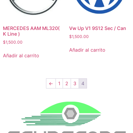
MERCEDES AAM ML320(
Vw Up V1 9S12 Sec / Can
K Line )
$
1,500.00
$
1,500.00
Añadir al carrito
Añadir al carrito
←
1
2
3
4